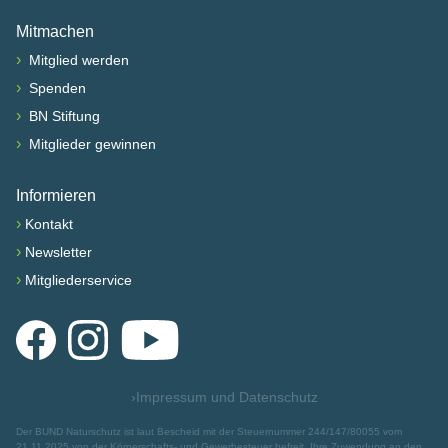
Mitmachen
›
Mitglied werden
›
Spenden
›
BN Stiftung
›
Mitglieder gewinnen
Informieren
›
Kontakt
›
Newsletter
›
Mitgliederservice
Facebook
Instagram
YouTube
›
Impressum und Datenschutz
Der BUND Naturschutz ist laut Bescheid mit der Steuernummer 244/147/80055 vom
21.11.2025 von der Körperschafts- und Gewerbesteuer befreit. Ihre Zuwendung an den