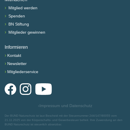
›
Mitglied werden
›
Spenden
›
BN Stiftung
›
Mitglieder gewinnen
Informieren
›
Kontakt
›
Newsletter
›
Mitgliederservice
Facebook
Instagram
YouTube
›
Impressum und Datenschutz
Der BUND Naturschutz ist laut Bescheid mit der Steuernummer 244/147/80055 vom
21.11.2025 von der Körperschafts- und Gewerbesteuer befreit. Ihre Zuwendung an den
BUND Naturschutz ist steuerlich absetzbar.