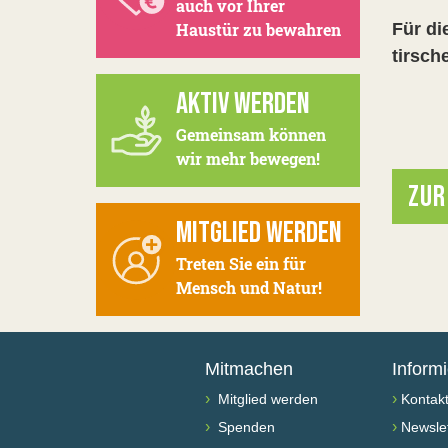
auch vor Ihrer
Für di
Haustür zu bewahren
tirsc
AKTIV WERDEN
Gemeinsam können
wir mehr bewegen!
ZUR
MITGLIED WERDEN
Treten Sie ein für
Mensch und Natur!
Mitmachen
Inform
›
›
Mitglied werden
Kontak
›
›
Spenden
Newslet