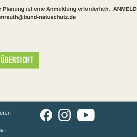
e Planung ist eine Anmeldung erforderlich.
ANMELDU
henreuth@bund-natuschutz.de
 ÜBERSICHT
Facebook
Instagram
YouTube
ieren
t
ter