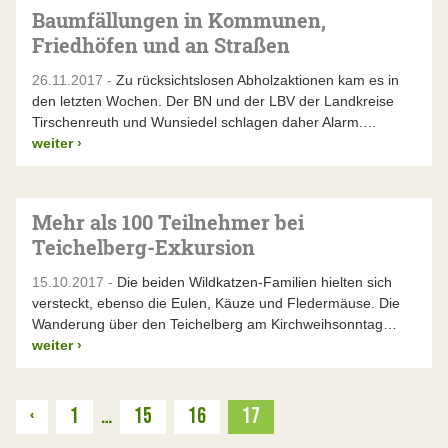
Baumfällungen in Kommunen,
Friedhöfen und an Straßen
26.11.2017 -
Zu rücksichtslosen Abholzaktionen kam es in
den letzten Wochen. Der BN und der LBV der Landkreise
Tirschenreuth und Wunsiedel schlagen daher Alarm.…
weiter
›
Mehr als 100 Teilnehmer bei
Teichelberg-Exkursion
15.10.2017 -
Die beiden Wildkatzen-Familien hielten sich
versteckt, ebenso die Eulen, Käuze und Fledermäuse. Die
Wanderung über den Teichelberg am Kirchweihsonntag…
weiter
›
Zurück
‹
1
…
15
16
17