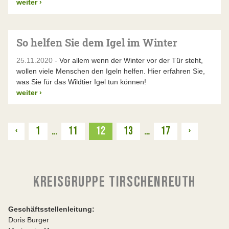
weiter
›
So helfen Sie dem Igel im Winter
25.11.2020 -
Vor allem wenn der Winter vor der Tür steht,
wollen viele Menschen den Igeln helfen. Hier erfahren Sie,
was Sie für das Wildtier Igel tun können!
weiter
›
Zurück
Weiter
‹
1
…
11
12
13
…
17
›
KREISGRUPPE TIRSCHENREUTH
Geschäftsstellenleitung:
Doris Burger